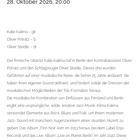
28. Oktober 2026, 20:00
Kalle Kalima – git
Oliver Potratz – b
Oliver Steidle – dr
Der finnische Gitarrist Kalle Kalima traf in Berlin den Kontrabassisten Oliver
Potratz und den Schlagzeuger Oliver Steidle. Dieses drei wurden
Gefährten auf einer musikalische Reise, die bisher 25 Jahre andauert. Sie
haben ihren eigenen Sound definiert, und fordern solide die Grenzen der
musikalischen Möglichkeiten der Trio-Formation heraus.
Die musikalische Kombination von Einflüssen aus Finnland und Berlin
ergibt eine ursprüngliche, wilde, kreative Jazz-Musik. Klima Kalima
verwendet Elemente aus Rock, Blues und Folk, um ihrem modernen
Jazz- Sound mit manchem Augenzwinkern einen skurrilen Akzent zu
geben. Das Album „Finn Noir“ kam im 2013 heraus bei dem Label Enja
Records und das Live Album „Live on Planet Berlin“ im Jahr 2022. Diese