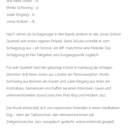
Will Rees-Jones – ts
Moritz Schöwing – p
Julian Eingang – b
Jonas Grätzer – dr
Nach Jahren als Schlagzeuger in den Bands anderer ist das Jonas Grätzer
Quartett sein erstes eigenes Projekt. Seine Stücke schreibt er vom
Schlagzeug aus – ein Groove, ein Riff, manchmal eine Melodie. Das
Schlagzeug ist hier Taktgeber und Ausgangspunkt zugleich.
Für sein Quartett fand der gebürtige Kölner in Hamburg die richtigen
Stimmen: Will Rees-Jones aus London am Tenorsaxophon, Moritz
Schöwing aus Bremen am Klavier und Julian Eingang aus Wien am
Kontrabass. Gemeinsam erschaffen sie einen intensiven, rauen und
unkonventionellen Sound zwischen Post-Bop und Modern Jazz.
Die Musik entwickelt sich von expressiven Melodien in einen meditativen
Sog – dann der Taktwechsel, den niemand kommen sah.
Zeitgenössischer Jazz, europäisch gedacht, unkonventionell gespielt.