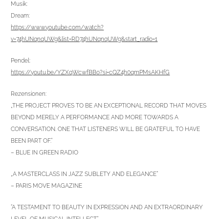
Musik:
Dream:
https://www.youtube.com/watch?
v=74hUNqnqUWg&list=RD74hUNqnqUWg&start_radio=1
Pendel:
https://youtu.be/YZXqWcwfBBo?si=cQZ4h0qmPMsAKHfG
Rezensionen:
„THE PROJECT PROVES TO BE AN EXCEPTIONAL RECORD THAT MOVES
BEYOND MERELY A PERFORMANCE AND MORE TOWARDS A
CONVERSATION. ONE THAT LISTENERS WILL BE GRATEFUL TO HAVE
BEEN PART OF.“
– BLUE IN GREEN RADIO
„A MASTERCLASS IN JAZZ SUBLETY AND ELEGANCE“
– PARIS MOVE MAGAZINE
“A TESTAMENT TO BEAUTY IN EXPRESSION AND AN EXTRAORDINARY
LEVEL OF MUSICAL INTELLECT.“