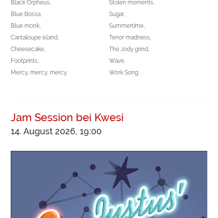
Black Orpheus,
Stolen moments,
Blue Bossa,
Sugar,
Blue monk,
Summertime,
Cantaloupe island,
Tenor madness,
Cheesecake,
The Jody grind,
Footprints,
Wave,
Mercy, mercy, mercy
Work Song
Jam Session bei Kwesi
14. August 2026, 19:00