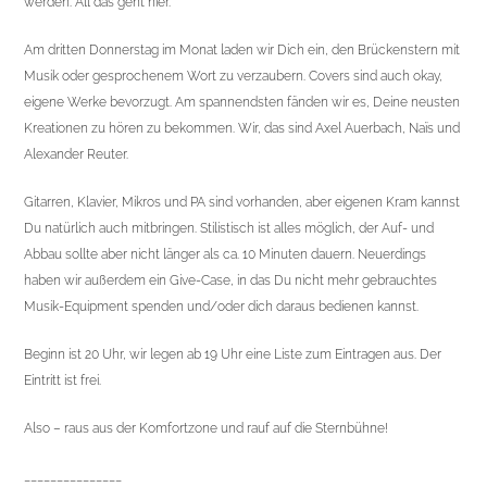
werden. All das geht hier.
Am dritten Donnerstag im Monat laden wir Dich ein, den Brückenstern mit
Musik oder gesprochenem Wort zu verzaubern. Covers sind auch okay,
eigene Werke bevorzugt. Am spannendsten fänden wir es, Deine neusten
Kreationen zu hören zu bekommen. Wir, das sind Axel Auerbach, Naïs und
Alexander Reuter.
Gitarren, Klavier, Mikros und PA sind vorhanden, aber eigenen Kram kannst
Du natürlich auch mitbringen. Stilistisch ist alles möglich, der Auf- und
Abbau sollte aber nicht länger als ca. 10 Minuten dauern. Neuerdings
haben wir außerdem ein Give-Case, in das Du nicht mehr gebrauchtes
Musik-Equipment spenden und/oder dich daraus bedienen kannst.
Beginn ist 20 Uhr, wir legen ab 19 Uhr eine Liste zum Eintragen aus. Der
Eintritt ist frei.
Also – raus aus der Komfortzone und rauf auf die Sternbühne!
_______________