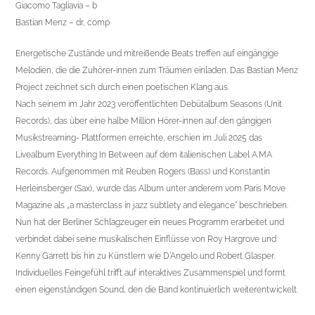
Giacomo Tagliavia – b
Bastian Menz – dr, comp
Energetische Zustände und mitreißende Beats treffen auf eingängige
Melodien, die die Zuhörer-innen zum Träumen einladen. Das Bastian Menz
Project zeichnet sich durch einen poetischen Klang aus.
Nach seinem im Jahr 2023 veröffentlichten Debütalbum Seasons (Unit
Records), das über eine halbe Million Hörer-innen auf den gängigen
Musikstreaming- Plattformen erreichte, erschien im Juli 2025 das
Livealbum Everything In Between auf dem italienischen Label A.MA
Records. Aufgenommen mit Reuben Rogers (Bass) und Konstantin
Herleinsberger (Sax), wurde das Album unter anderem vom Paris Move
Magazine als „a masterclass in jazz subtlety and elegance“ beschrieben.
Nun hat der Berliner Schlagzeuger ein neues Programm erarbeitet und
verbindet dabei seine musikalischen Einflüsse von Roy Hargrove und
Kenny Garrett bis hin zu Künstlern wie D’Angelo und Robert Glasper.
Individuelles Feingefühl trifft auf interaktives Zusammenspiel und formt
einen eigenständigen Sound, den die Band kontinuierlich weiterentwickelt.