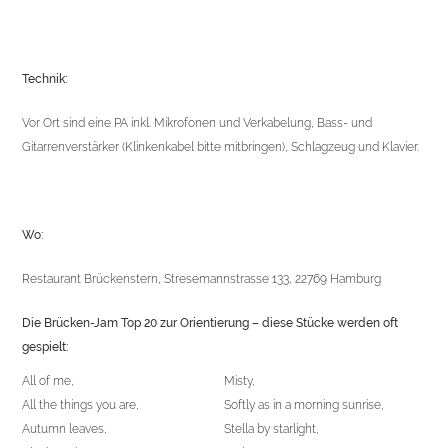
Technik:
Vor Ort sind eine PA inkl. Mikrofonen und Verkabelung, Bass- und
Gitarrenverstärker (Klinkenkabel bitte mitbringen), Schlagzeug und Klavier.
Wo:
Restaurant Brückenstern, Stresemannstrasse 133, 22769 Hamburg
Die Brücken-Jam Top 20 zur Orientierung – diese Stücke werden oft
gespielt:
All of me,
Misty,
All the things you are,
Softly as in a morning sunrise,
Autumn leaves,
Stella by starlight,