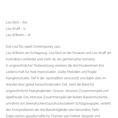
Lisa Stick – tba
Lisa Wulff – b
Lisa Wilhelm – dr
Das Lisa Trio spielt Contemporary Jazz.
Lisa Wilhelm am Schlagzeug, Lisa Stick an der Posaune und Lisa Wulff am
Kontrabass verbindet weit mehr als der gemeinsame Vorname.
In ungewöhnlicher Triobesetzung vereinen die drei Musikerinnen ihre
Leidenschaft für freie Improvisation, starke Melodien und fragile
Klangkonstrukte. Tief in der Jazztradition verwurzelt und dabei stets im
Wandel einer global herausfordernden Zeit, steht die Band für
ungewöhnliche Klangmalereien, Groove, virtuoses Zusammenspiel und
Spielfreude. Das intensive Zusammenspiel der beiden Bassinstrumente,
umrahmt von beeindruckend ausdrucksstarkem Schlagzeugspiel, verleiht
den Kompositionen der drei Bandmitglieder eine besondere Tiefe.
Dabei stehen gesellschaftliche Themen wie Freiheit, Respekt und