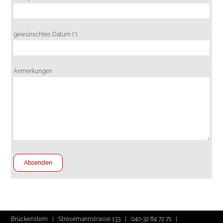
gewünschtes Datum (*)
Anmerkungen
Brückenstern | Stresemannstrasse 133 |
040-32 84 72 71
|