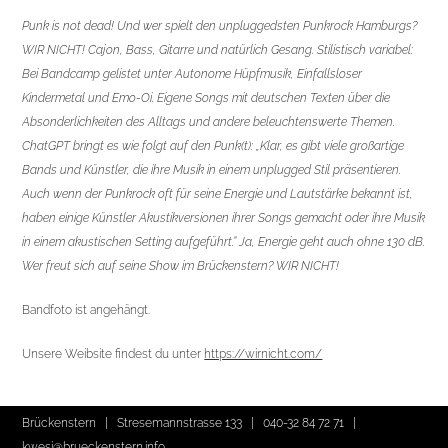
Punk is not dead! Und wer spielt den unpluggedsten Punkrock Hamburgs?
WIR NICHT! Cajon, Bass, Gitarre und natürlich Gesang. Stilistisch variabel:
Bei Bandcamp gelistet unter Autonome Hüpfmusik, Einfallsloser
Kindermetal und Emo-Oi. Eigene Songs mit deutschen Texten über die
Absonderlichkeiten des Alltags und andere beleuchtenswerte Themen.
ChatGPT bringt es wie folgt auf den Punk(t): „Klar, es gibt viele großartige
Bands und Künstler, die ihre Musik in einem unplugged Stil präsentieren.
Auch wenn der Punkrock oft für seine Energie und Lautstärke bekannt ist,
haben einige Künstler Akustikversionen ihrer Songs gemacht oder ihre Musik
in einem akustischen Setting aufgeführt.“ Ja, Energie geht auch ohne 130 dB.
Wer freut sich auf seine Show im Brückenstern? WIR NICHT!
Bandfoto ist angehängt.
Unsere Weibsite findest du unter
https://wirnicht.com/
Brückenstern | Stresemannstrasse 133 |
040-32 84 72 71
|
kwesi@brueckenstern.info