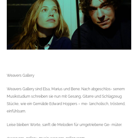
Weavers Gallery
Weavers Gallery sind Elsa, Marius und Bene. Nach abgeschlos- senem
Musikstudium schreiben sie nun mit Gesang, Gitarre und Schlagzeug
Stücke, wie ein Gemälde Edward Hoppers – me- lancholisch, tröstend,
einfühlsam.
Leise bleiben Worte, sanft die Melodien für umgetriebene Ge- müter.