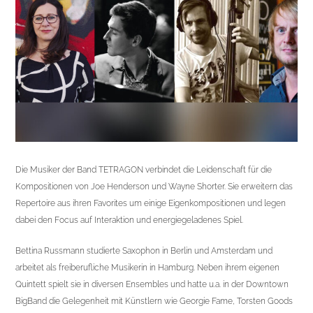
Die Musiker der Band
TETRAGON
verbindet die Leidenschaft für die
Kompositionen von Joe Henderson und Wayne Shorter. Sie erweitern das
Repertoire aus ihren Favorites um einige Eigenkompositionen und legen
dabei den Focus auf Interaktion und energiegeladenes Spiel.
Bettina Russmann studierte Saxophon in Berlin und Amsterdam und
arbeitet als freiberufliche Musikerin in Hamburg. Neben ihrem eigenen
Quintett spielt sie in diversen Ensembles und hatte u.a. in der Downtown
BigBand die Gelegenheit mit Künstlern wie Georgie Fame, Torsten Goods