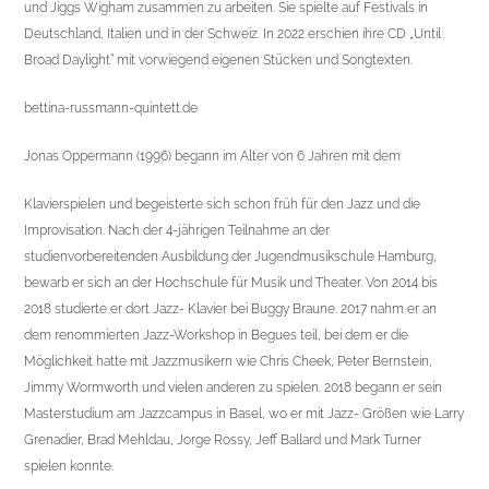
und Jiggs Wigham zusammen zu arbeiten. Sie spielte auf Festivals in
Deutschland, Italien und in der Schweiz. In 2022 erschien ihre CD „Until
Broad Daylight“ mit vorwiegend eigenen Stücken und Songtexten.
bettina-russmann-quintett.de
Jonas Oppermann (1996) begann im Alter von 6 Jahren mit dem
Klavierspielen und begeisterte sich schon früh für den Jazz und die
Improvisation. Nach der 4-jährigen Teilnahme an der
studienvorbereitenden Ausbildung der Jugendmusikschule Hamburg,
bewarb er sich an der Hochschule für Musik und Theater. Von 2014 bis
2018 studierte er dort Jazz- Klavier bei Buggy Braune. 2017 nahm er an
dem renommierten Jazz-Workshop in Begues teil, bei dem er die
Möglichkeit hatte mit Jazzmusikern wie Chris Cheek, Peter Bernstein,
Jimmy Wormworth und vielen anderen zu spielen. 2018 begann er sein
Masterstudium am Jazzcampus in Basel, wo er mit Jazz- Größen wie Larry
Grenadier, Brad Mehldau, Jorge Rossy, Jeff Ballard und Mark Turner
spielen konnte.