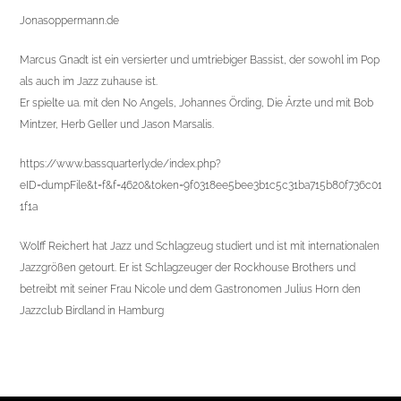
Jonasoppermann.de
Marcus Gnadt ist ein versierter und umtriebiger Bassist, der sowohl im Pop
als auch im Jazz zuhause ist.
Er spielte ua. mit den No Angels, Johannes Örding, Die Ärzte und mit Bob
Mintzer, Herb Geller und Jason Marsalis.
https://www.bassquarterly.de/index.php?
eID=dumpFile&t=f&f=4620&token=9f0318ee5bee3b1c5c31ba715b80f736c01b
1f1a
Wolff Reichert hat Jazz und Schlagzeug studiert und ist mit internationalen
Jazzgrößen getourt. Er ist Schlagzeuger der Rockhouse Brothers und
betreibt mit seiner Frau Nicole und dem Gastronomen Julius Horn den
Jazzclub Birdland in Hamburg