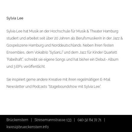
Sylvia Lee
Sylvia Lee hat Musik an der Hochschule für Musik & Theater Hamburg
studiert und arbeitet seit über 20 Jahren als Berufsmusikerin in der Jazz &
Gospelszene Hamburg und Norddeutschlands. Neben ihren festen
Ensembles, dem Vokaltrio “SySanLi” und dem Jazz für Kinder Quartett
“Fabelhaft”, schreibt sie eigene Songs und hat bisher ein Debut- Album
und 3 EP’s veröffentlicht.
Sie inspiriert gerne andere Kreative mit ihren regelmäßigen E-Mail
Newsletter und Podcasts “Stageboundshow mit Sylvia Lee”.
Brückenstern | Stresemannstrasse 133 |
040-32 84 72 71
|
kwesi@brueckenstern.info