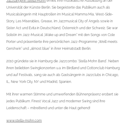
Jazzsängerin Stella Mohn
erhielt ihre musikalische Ausbildung an der
Universität der Künste Berlin. Sie begeisterte das Publikum auch als
Musicalsängerin mit Hauptrollen im Musical Mamma Mia, West-Side-
Story, Les Miserables, Grease, im Jazzmusical City of Angels sowie in
Sister Act und Evita in Deutschland, Österreich und der Schweiz. Sie war
Solistin im Jazz-Musical „Wake up and Dream“ mit den Songs von Cole
Porter und präsentierte ihre persönlichen Jazz-Programme „Weill meets
Gershwin“ und „almost blue“ in ihrer Heimatstadt Berlin.
2010 gründete sie in Hamburg die Jazzcombo `Stella Mohn Band`. Neben
ihren beliebten Swingkonzerten u.a. im Birdland und Cottonclub Hamburg
und auf Festivals, sang sie auch als Gastsängerin in Jazzclubs in Chicago,
IL, New York City, NY und Madrid, Spanien.
Mit ihrer warmen Stimme und umwerfenden Bühnenpräsenz erobert sie
jedes Publikum. Finest Vocal Jazz und moderner Swing sind ihre
Leidenschaft – mitreißend und unter die Haut gehend!
www.stella-mohn.com