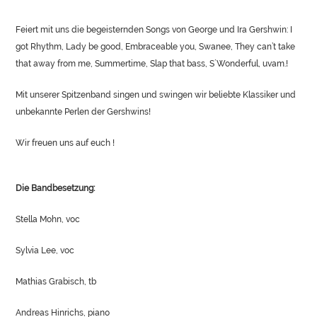
Feiert mit uns die begeisternden Songs von George und Ira Gershwin: I
got Rhythm, Lady be good, Embraceable you, Swanee, They can’t take
that away from me, Summertime, Slap that bass, S´Wonderful, uvam.!
Mit unserer Spitzenband singen und swingen wir beliebte Klassiker und
unbekannte Perlen der Gershwins!
Wir freuen uns auf euch !
Die Bandbesetzung:
Stella Mohn, voc
Sylvia Lee, voc
Mathias Grabisch, tb
Andreas Hinrichs, piano