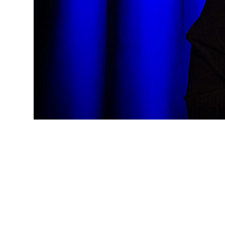
Als Susanne Lundeng das letzte Mal beim Nordlicht-F
lebende Volksmelodie“. Jetzt ist sie mit den Jazzmusi