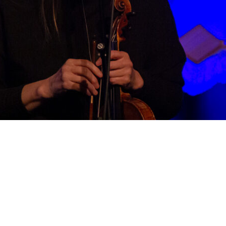
estival auftrat, waren die Kritiken hervorragend, und die Reg
kern Nils-Olav Johansen und Erik Nylander zurück. Der Auftritt