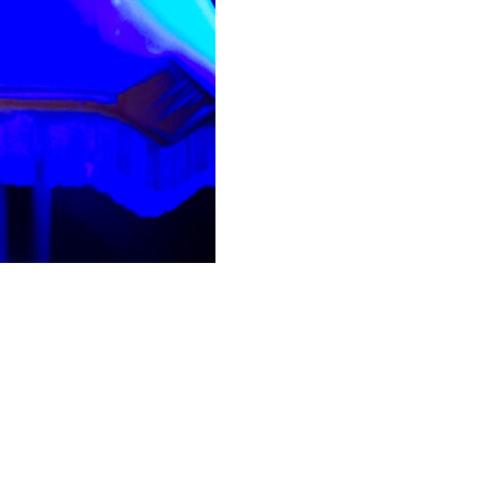
ionalzeitung Nordlys bezeichnete Lundeng als „eine
 des Trios ist eine spielerische und ausdrucksstarke