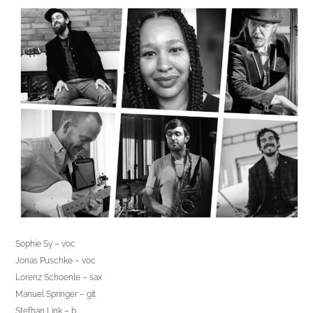
Sophie Sy – voc
Jonas Puschke – voc
Lorenz Schoenle – sax
Manuel Springer – git
Stefhan Link – b