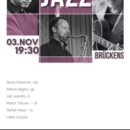
Steve Wiseman -trp
Patrick Pagels -git
Jair Leandro- b
Martin Thissen – dr
Stefan Maus – ts
Liebe Grüsse,