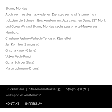
Stormy Monday
Auch wenn es diesmal wieder ein Dienstag sein wird, “stürmen” wir
trotzdem die Bühne im Brückenstern, mit Jazz zwischen Davis, EST, Monk
und Corea. Wir sind Stormy Monday, sechs passionierte Musiker aus
Hamburg:
Christiane Faehre-Wartisch (Tenorsax, Klarinette)
Jan Köhnlein (Baritonsax)
Grischa Kaiser (Gitarre)
Volker Pech (Piano)
Gunar Schröer (Bass)
Martin Lohmann (Drums)
Brückenstern | Stresemannstrasse 133 |
040-32 84 72 71
|
kwesi@brueckenstern.info
KONTAKT
IMPRESSUM