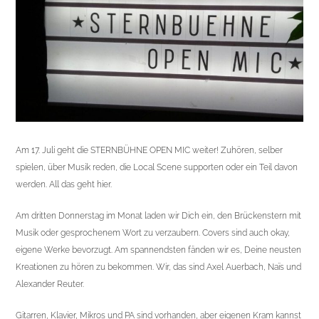
Am 17. Juli geht die STERNBÜHNE OPEN MIC weiter! Zuhören, selber
spielen, über Musik reden, die Local Scene supporten oder ein Teil davon
werden. All das geht hier.
Am dritten Donnerstag im Monat laden wir Dich ein, den Brückenstern mit
Musik oder gesprochenem Wort zu verzaubern. Covers sind auch okay,
eigene Werke bevorzugt. Am spannendsten fänden wir es, Deine neusten
Kreationen zu hören zu bekommen. Wir, das sind Axel Auerbach, Naïs und
Alexander
Reuter
.
Gitarren, Klavier, Mikros und PA sind vorhanden, aber eigenen Kram kannst