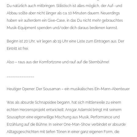
Du natürlich auch mitbringen. Stilistisch ist alles möglich, der Auf- und
Abbau sollte aber nicht länger als ca. 10 Minuten dauern. Neuerdings
haben wir außerdem ein Give-Case, in das Du nicht mehr gebrauchtes
Musik-Equipment spenden und/oder dich daraus bedienen kannst.
Beginn ist 20 Uhr, wir legen ab 19 Uhr eine Liste zum Eintragen aus. Der
Eintritt ist frei.
Also – raus aus der Komfortzone und rauf auf die Sternbühne!
_______________
Heutiger Opener: Der Sousaman – ein musikalisches Ein-Mann-Abenteuer
Was als absurde Schnapsidee begann, hat sich mittlerweile zu einem
echten Herzensprojekt entwickelt: Ansgar Adamski bringt mit seinem
Sousaphon eine eigenwillige Mischung aus Musik, Performance und
Erzählung auf die Bühne. In seiner One-Man-Show verbindet er absurde
Alltagsgeschichten mit tiefen Tönen in einer ganz eigenen Form, die