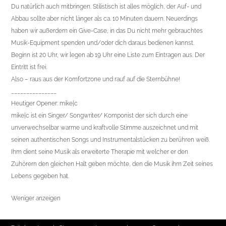
Du natürlich auch mitbringen. Stilistisch ist alles möglich, der Auf- und
Abbau sollte aber nicht länger als ca. 10 Minuten dauern. Neuerdings
haben wir außerdem ein Give-Case, in das Du nicht mehr gebrauchtes
Musik-Equipment spenden und/oder dich daraus bedienen kannst.
Beginn ist 20 Uhr, wir legen ab 19 Uhr eine Liste zum Eintragen aus. Der
Eintritt ist frei.
Also – raus aus der Komfortzone und rauf auf die Sternbühne!
_______________
Heutiger Opener: mike|c
mike|c ist ein Singer/ Songwriter/ Komponist der sich durch eine
unverwechselbar warme und kraftvolle Stimme auszeichnet und mit
seinen authentischen Songs und Instrumentalstücken zu berühren weiß.
Ihm dient seine Musik als erweiterte Therapie mit welcher er den
Zuhörern den gleichen Halt geben möchte, den die Musik ihm Zeit seines
Lebens gegeben hat.
Weniger anzeigen