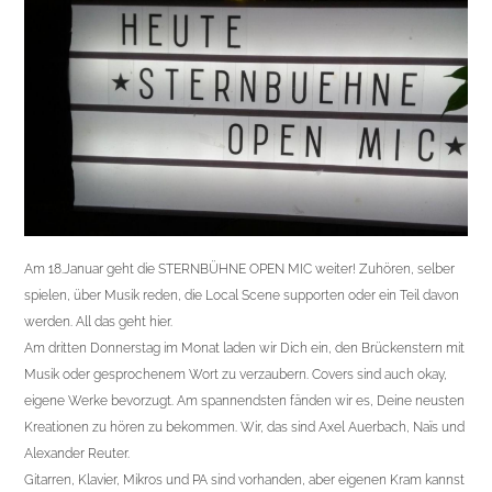
Am 18.Januar geht die STERNBÜHNE OPEN MIC weiter! Zuhören, selber
spielen, über Musik reden, die Local Scene supporten oder ein Teil davon
werden. All das geht hier.
Am dritten Donnerstag im Monat laden wir Dich ein, den Brückenstern mit
Musik oder gesprochenem Wort zu verzaubern. Covers sind auch okay,
eigene Werke bevorzugt. Am spannendsten fänden wir es, Deine neusten
Kreationen zu hören zu bekommen. Wir, das sind Axel Auerbach, Naïs und
Alexander Reuter.
Gitarren, Klavier, Mikros und PA sind vorhanden, aber eigenen Kram kannst