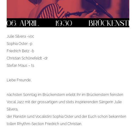
Julie Silvera -voc
Sophia Oster -p
Friedrich Betz -b
Christian Schönefeldt -dr
Stefan Maus – ts
Liebe Freunde,
nächsten Sonntag im Brückenstern erlebt Ihr
im Brückenstern fe
insten
Vocal Jazz mit der grossartigen und stets inspirierenden Sängerin Julie
Silvera,
der Pianistin (und Vocalistin)
Sophia Oster und der Euch schon bekannten
tollen Rhythm-Section Friedrich und Christian.