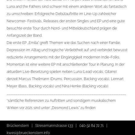
Luna and the Fathers sind schwer mit einem anderen Wort als fantastisch
zu umschreiben: Erfolgreiche Debütauftritte im Line-Up zahlreicher
Newcomer- Festivals, Releases der ersten Singles und EP und eine gute
besuchte erste Tour durch Nord- und Mitteldeutschland prägen die
Anfangszeit der Band.
Die erste EP „Emilia“ greift Themen wie das Suchen nach einer Familie,
Depression im Alltag und tragische Verliebtheit auf und verbindet bewusst
reduzierte Arrangements mit der Eingängigkeit modernen Indie-Folks.
Momentan ist eine weitere EP mit anschließender Tour in Planung. In der
aktuellen Live-Besetzung spielen neben Luna (Lead vocals, Gitarre)
derzeit Marcus Theilmann (Drums, Percussion, Backing vocals), Lennart
Meyer (Bass, Backing vocals) und Nina Henke (Backing vocals).
__________________________________________________________________
*sämtliche Referenzen zu Auftritten und sonstigem musikalischem
Wirken vor 2021 sind unter „Desmond Lewis“ zu finden
Brückenstern | Stresemannstrasse 133 |
040-32 84 72 71
|
kwesi@brueckenstern.info