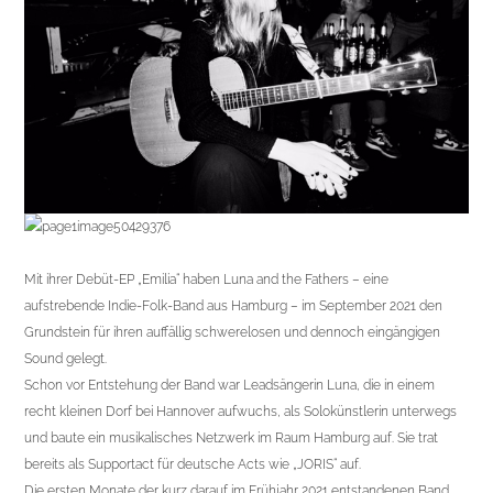
Mit ihrer Debüt-EP „Emilia“ haben Luna and the Fathers – eine
aufstrebende Indie-Folk-Band aus Hamburg – im September 2021 den
Grundstein für ihren auffällig schwerelosen und dennoch eingängigen
Sound gelegt.
Schon vor Entstehung der Band war Leadsängerin Luna, die in einem
recht kleinen Dorf bei Hannover aufwuchs, als Solokünstlerin unterwegs
und baute ein musikalisches Netzwerk im Raum Hamburg auf. Sie trat
bereits als Supportact für deutsche Acts wie „JORIS“ auf.
Die ersten Monate der kurz darauf im Frühjahr 2021 entstandenen Band