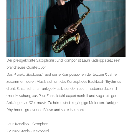
Der preisgekrönte Saxophonist und Komponist Lauri Kadalipp stellt sein
brandneues Quartett vor!
Das Projekt „Backbeat“ fasst seine Kompositionen der letzten 5 Jahre
zusammen, deren Musik sich um das Konzept des Backbeat-Rhythmus
dreht. Es ist nicht nur funkige Musik, sondern auch moderner Jazz mit
einer Mischung aus Pop, Funk, leicht experimentell und sogar einigen
Anklängen an Weltmusik. Zu hören sind eingängige Melodien, funkige
Rhythmen, groovende Bässe und satte Harmonien.
Lauri Kadalipp – Saxophon
Zyunzo Gracia – Keyboard