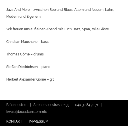
Jazz And More – zwischen Bop und Blues, Altem und Neuem, Latin,
Modern und Eigenem.
Wir freuen uns auf einen Abend mit Euch: Jazz, Spaß, tolle Gäste…
Christian Maushake – bass
Thomas Görne – drums
Steffan Diedrichsen – piano
Herbert Alexander Görne – git
Brückenstern | Stresemannstrasse 133 |
040-32 84 72 71
|
kwesi@brueckenstern.info
KONTAKT
IMPRESSUM