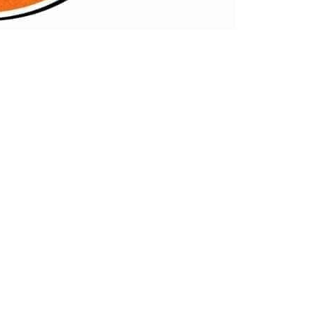
es Jammen im Restaurant
Brückenstern, Stresemannstraße 133.
ahn Holstenstraße und/oder mit dem 3er Bus bis Haltestelle Ste
, dass die Jam schon um 0:00 Uhr beendet werden muss. Da das
 einen Ausgleich zu schaffen. Das würde mich sehr freuen!
n Opener des Abends aufmerksam zu machen!
 zum Leben sind für die Songs von „SolarPop“ prägend. Sie erzä
…
nd angenehm an die 80er Jahre erinnert aber trotzdem für mei
 Formationen der Vergangenheit. An dieser Band ist alles ech