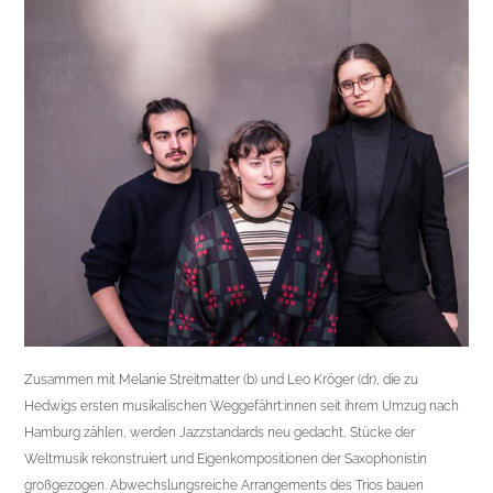
Zusammen mit Melanie Streitmatter (b) und Leo Kröger (dr), die zu
Hedwigs ersten musikalischen Weggefährt:innen seit ihrem Umzug nach
Hamburg zählen, werden Jazzstandards neu gedacht, Stücke der
Weltmusik rekonstruiert und Eigenkompositionen der Saxophonistin
großgezogen. Abwechslungsreiche Arrangements des Trios bauen