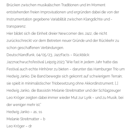
Brücken zwischen musikalischen Traditionen und im Moment
entstehenden freien Improvisationen und ergründen dabei die von der
Instrumentation gegebene Variabilität zwischen Klangdichte und -
transparenz.
Hier bildet sich die Einheit dreier Newcomer des Jazz, die nicht
zurückschreckt vor dem Betreten neuer Gründe und der Rückkehr zu
schon geschaffenen Verbindungen.
Deutschlandfunk, 04/05/23, JazzFacts – Rückblick:
Jazznachwuchsfestival Leipzig 2023 “Wie fast in jedem Jahr hatte das
Festival auch echte Hinhörer zu bieten – darunter das Hamburger Trio um
Hedwig Janko. Die Band bewegte sich gekonnt auf schwierigem Terrain;
sie spielt in minimalistischer Triobesetzung ohne Akkordinstrument. […]
Hedwig Janko, die Bassistin Melanie Streitmatter und der Schlagzeuger
Leo Kröger zeigten dabei immer wieder Mut zur Lyrik – und zu Musik, bei
der weniger mehr ist.“
Hedwig Janko – as, ss
Melanie Streitmatter – b
Leo Kröger – dr