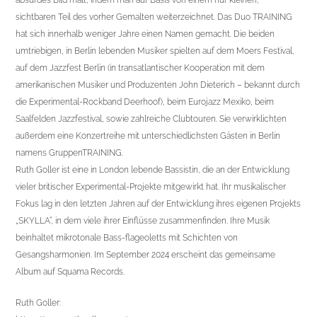
absurdes Bild malt, indem man auf Basis von einem nur kleinen,
sichtbaren Teil des vorher Gemalten weiterzeichnet. Das Duo TRAINING
hat sich innerhalb weniger Jahre einen Namen gemacht. Die beiden
umtriebigen, in Berlin lebenden Musiker spielten auf dem Moers Festival,
auf dem Jazzfest Berlin (in transatlantischer Kooperation mit dem
amerikanischen Musiker und Produzenten John Dieterich – bekannt durch
die Experimental-Rockband Deerhoof), beim Eurojazz Mexiko, beim
Saalfelden Jazzfestival, sowie zahlreiche Clubtouren. Sie verwirklichten
außerdem eine Konzertreihe mit unterschiedlichsten Gästen in Berlin
namens GruppenTRAINING.
Ruth Goller ist eine in London lebende Bassistin, die an der Entwicklung
vieler britischer Experimental-Projekte mitgewirkt hat. Ihr musikalischer
Fokus lag in den letzten Jahren auf der Entwicklung ihres eigenen Projekts
„SKYLLA“, in dem viele ihrer Einflüsse zusammenfinden. Ihre Musik
beinhaltet mikrotonale Bass-flageoletts mit Schichten von
Gesangsharmonien. Im September 2024 erscheint das gemeinsame
Album auf Squama Records.
Ruth Goller: