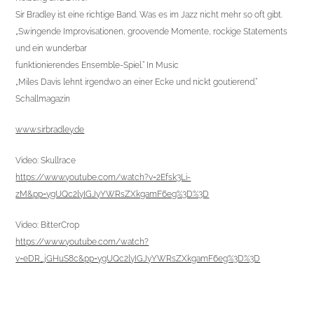
Sir Bradley ist eine richtige Band. Was es im Jazz nicht mehr so oft gibt.
„Swingende Improvisationen, groovende Momente, rockige Statements
und ein wunderbar
funktionierendes Ensemble-Spiel.“ In Music
„Miles Davis lehnt irgendwo an einer Ecke und nickt goutierend.“
Schallmagazin
www.sirbradley.de
Video: Skullrace
https://www.youtube.com/watch?v=2Efsk3Li-
zM&pp=ygUQc2lyIGJyYWRsZXkgamF6eg%3D%3D
Video: BitterCrop
https://www.youtube.com/watch?
v=eDR_jGHuS8c&pp=ygUQc2lyIGJyYWRsZXkgamF6eg%3D%3D