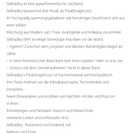
SirBradley ist eine queerfeministische Jazzband.
SirBradley bezeichnet ihre Musik als FinalStraightJazz.
Ihr hochgradig spannungsgeladener wie feinsinniger Sound setzt sich aus
einer wilden
Mischung aus Modern Jazz, Free, Avantgarde und Indiepop zusammen.
SirBradley fährt so einige Stereotype mal eben vor die Wand.
– Ageism? Zwischen dem jüngsten und ältesten Bandmitglied liegen 40
Jahre.
– In einer feministischen Band kann kein Mann spielen? Aber so was von.
– Schluss mit dem Genderwahnsinn? Nicht in dieser Band.
SirBradley´s FinalStraightJazz ist hochemotional und hochpolitisch.
Ihre Texte mahnen vor der Klimakatastrophe, Technokraten und
Despoten,
feiern Einwanderer und erzählen von Nächten mit Bier und Popcorn.
In ihren :
Erinnerungen und Fantasien, Rausch und Melancholie,
verlorene Lieben und entfesselte Wut.
SirBradley . Pulsierend und fordernd, mit
Reibung und Drive.