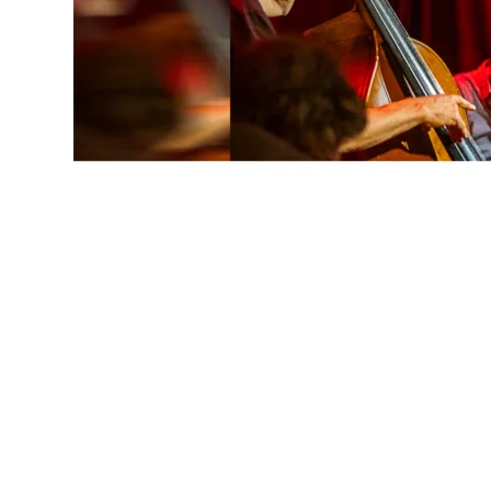
Gabriel Coburger – sax
Stehan Meinberg – tr
Manfred Horst – git