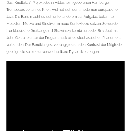
Das „Knollektiv“, Projekt des in Hildesheim geborenen Hamburger
Trompeters Johannes Knoll, widmet sich dem modernen europäischen
Jazz. Die Band macht es sich unter anderem zur Aufgabe, bekannte
Melodien, Motive und Stilistiken in neue Kontexte zu setzen. So werden
hier klassische Dreiklänge mit Strawinsky kombiniert oder Billy Joel mit
John Coltrane unter der Programmatik eines stochastischen Phänomens
verbunden. Der Bandklang ist vorrangig durch den Kontrast der Mitglieder
geprägt, die so eine unverwechselbare Dynamik erzeugen.