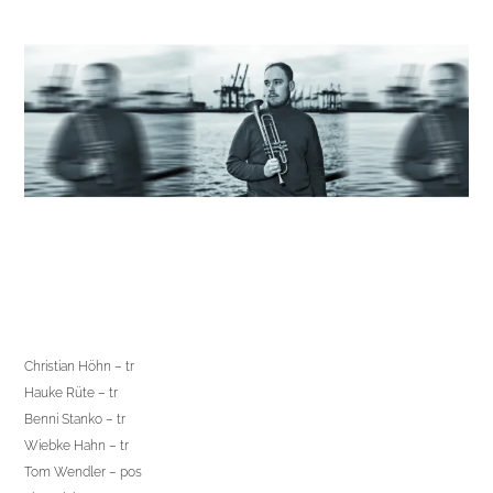
Christian Höhn – tr
Hauke Rüte – tr
Benni Stanko – tr
Wiebke Hahn – tr
Tom Wendler – pos