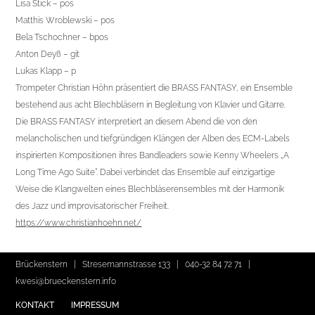
Lisa Stick – pos
Matthis Wroblewski – pos
Bela Tschochner – bpos
Anton Deyß – git
Lukas Klapp – p
Trompeter Christian Höhn präsentiert die BRASS FANTASY, ein Ensemble
bestehend aus acht Blechbläsern in Begleitung von Klavier und Gitarre.
Die BRASS FANTASY interpretiert an diesem Abend die von den
melancholischen und tiefgründigen Klängen der Alben des ECM-Labels
inspirierten Kompositionen ihres Bandleaders sowie Kenny Wheelers „A
Long Time Ago Suite“. Dabei verbindet das Ensemble auf einzigartige
Weise die Klangwelten eines Blechbläserensembles mit der Harmonik
des Jazz und improvisatorischer Freiheit.
https://www.christianhoehn.net/
Brückenstern | Stresemannstrasse 133 |
040-32 84 72 71
|
kwesi@brueckenstern.info
KONTAKT
IMPRESSUM