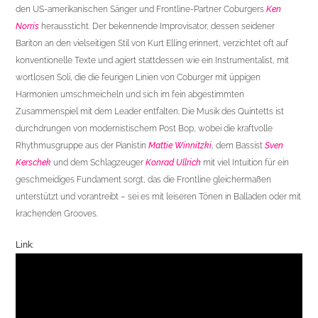
den US-amerikanischen Sänger und Frontline-Partner Coburgers
Ken
Norris
heraussticht. Der bekennende Improvisator, dessen seidener
Bariton an den vielseitigen Stil von Kurt Elling erinnert, verzichtet oft auf
konventionelle Texte und agiert stattdessen wie ein Instrumentalist, mit
wortlosen Soli, die die feurigen Linien von Coburger mit üppigen
Harmonien umschmeicheln und sich im fein abgestimmten
Zusammenspiel mit dem Leader entfalten. Die Musik des Quintetts ist
durchdrungen von modernistischem Post Bop, wobei die kraftvolle
Rhythmusgruppe aus der Pianistin
Mattie Winnitzki
, dem Bassist
Sven
Kerschek
und dem Schlagzeuger
Konrad Ullrich
mit viel Intuition für ein
geschmeidiges Fundament sorgt, das die Frontline gleichermaßen
unterstützt und vorantreibt – sei es mit leiseren Tönen in Balladen oder mit
krachenden Grooves.
Link
: