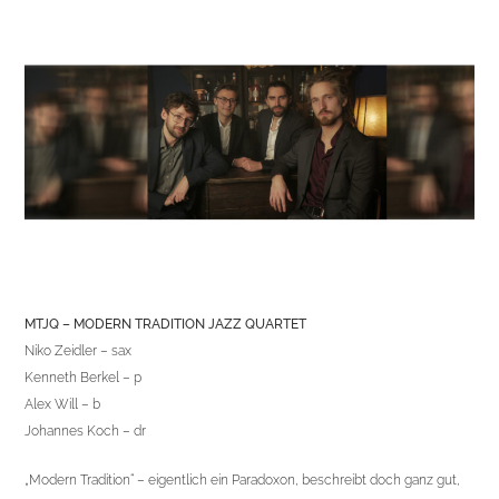
MTJQ – MODERN TRADITION JAZZ QUARTET
Niko Zeidler – sax
Kenneth Berkel – p
Alex Will – b
Johannes Koch – dr
„Modern Tradition“ – eigentlich ein Paradoxon, beschreibt doch ganz gut,