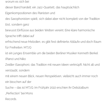
worum es sich bei
dieser Band handelt: ein Jazz-Quartett, das hauptsächlich
Eigenkompositionen des Pianisten und
des Saxophonisten spielt, sich dabei aber nicht komplett von der Tradition
löst, sondern ganz
bewusst Einflüsse aus beiden Welten vereint. Eine klare harmonische
Sprache trifft dabei auf
erfrischend neue Melodien, es gibt fest definierte Abläufe und doch Raum
für Freiheiten. MTJQ
ist ein junges Ensemble um die beiden Berliner Musiker Kenneth Berkel
(Piano) und Niko
Zeidler (Saxophon), das Tradition mit neuen Ideen verknüpft. Nicht alt und
verstaubt, sondern
mit einem neuen Blick, neuen Perspektiven, vielleicht auch immer noch
ein bisschen auf der
Suche – das ist MTJQ. Im Frühjahr 2022 erschien ihr Debütalbum
„Perfection“ bei Mons
Records.