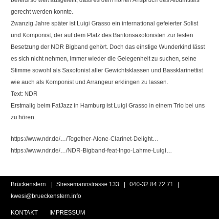
bereits so weit ausgefeilt, dass es dem hohen Anspruch des Albumtitels
gerecht werden konnte.
Zwanzig Jahre später ist Luigi Grasso ein international gefeierter Solist
und Komponist, der auf dem Platz des Baritonsaxofonisten zur festen
Besetzung der NDR Bigband gehört. Doch das einstige Wunderkind lässt
es sich nicht nehmen, immer wieder die Gelegenheit zu suchen, seine
Stimme sowohl als Saxofonist aller Gewichtsklassen und Bassklarinettist
wie auch als Komponist und Arrangeur erklingen zu lassen.
Text: NDR
Erstmalig beim FatJazz in Hamburg ist Luigi Grasso in einem Trio bei uns
zu hören.
https://www.ndr.de/…/Together-Alone-Clarinet-Delight…
https://www.ndr.de/…/NDR-Bigband-feat-Ingo-Lahme-Luigi…
Brückenstern | Stresemannstrasse 133 |
040-32 84 72 71
|
kwesi@brueckenstern.info
KONTAKT
IMPRESSUM