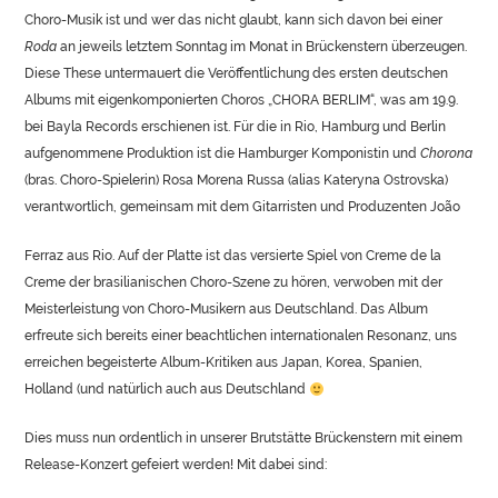
Choro-Musik ist und wer das nicht glaubt, kann sich davon bei einer
Roda
an jeweils letztem Sonntag im Monat in Brückenstern überzeugen.
Diese These untermauert die Veröffentlichung des ersten deutschen
Albums mit eigenkomponierten Choros „CHORA BERLIM“, was am 19.9.
bei Bayla Records erschienen ist. Für die in Rio, Hamburg und Berlin
aufgenommene Produktion ist die Hamburger Komponistin und
Chorona
(bras. Choro-Spielerin) Rosa Morena Russa (alias Kateryna Ostrovska)
verantwortlich, gemeinsam mit dem Gitarristen und Produzenten João
Ferraz aus Rio. Auf der Platte ist das versierte Spiel von Creme de la
Creme der brasilianischen Choro-Szene zu hören, verwoben mit der
Meisterleistung von Choro-Musikern aus Deutschland. Das Album
erfreute sich bereits einer beachtlichen internationalen Resonanz, uns
erreichen begeisterte Album-Kritiken aus Japan, Korea, Spanien,
Holland (und natürlich auch aus Deutschland
Dies muss nun ordentlich in unserer Brutstätte Brückenstern mit einem
Release-Konzert gefeiert werden! Mit dabei sind: