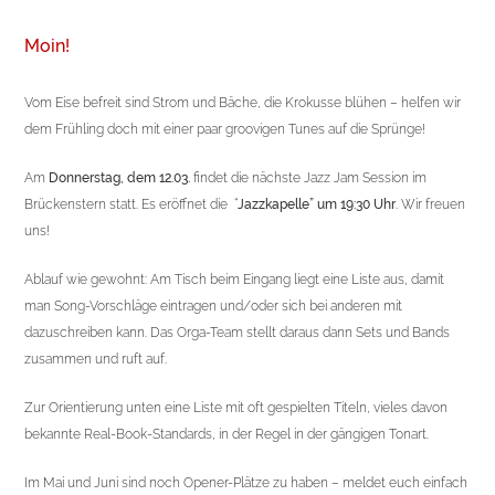
Moin!
Vom Eise befreit sind Strom und Bäche, die Krokusse blühen – helfen wir
dem Frühling doch mit einer paar groovigen Tunes auf die Sprünge!
Am
Donnerstag, dem 12.03.
findet die nächste Jazz Jam Session im
Brückenstern statt. Es eröffnet die “
Jazzkapelle”
um 19:30 Uhr
. Wir freuen
uns!
Ablauf wie gewohnt: Am Tisch beim Eingang liegt eine Liste aus, damit
man Song-Vorschläge eintragen und/oder sich bei anderen mit
dazuschreiben kann. Das Orga-Team stellt daraus dann Sets und Bands
zusammen und ruft auf.
Zur Orientierung unten eine Liste mit oft gespielten Titeln, vieles davon
bekannte Real-Book-Standards, in der Regel in der gängigen Tonart.
Im Mai und Juni sind noch Opener-Plätze zu haben – meldet euch einfach