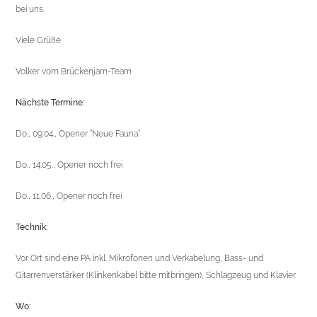
bei uns.
Viele Grüße
Volker vom Brückenjam-Team
Nächste Termine:
Do., 09.04., Opener “Neue Fauna”
Do., 14.05., Opener noch frei
Do., 11.06., Opener noch frei
Technik:
Vor Ort sind eine PA inkl. Mikrofonen und Verkabelung, Bass- und
Gitarrenverstärker (Klinkenkabel bitte mitbringen), Schlagzeug und Klavier.
Wo: