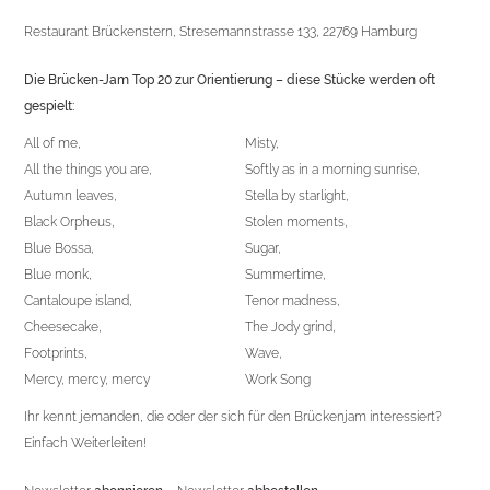
Restaurant Brückenstern, Stresemannstrasse 133, 22769 Hamburg
Die Brücken-Jam Top 20 zur Orientierung – diese Stücke werden oft
gespielt:
All of me,
Misty,
All the things you are,
Softly as in a morning sunrise,
Autumn leaves,
Stella by starlight,
Black Orpheus,
Stolen moments,
Blue Bossa,
Sugar,
Blue monk,
Summertime,
Cantaloupe island,
Tenor madness,
Cheesecake,
The Jody grind,
Footprints,
Wave,
Mercy, mercy, mercy
Work Song
Ihr kennt jemanden, die oder der sich für den Brückenjam interessiert?
Einfach Weiterleiten!