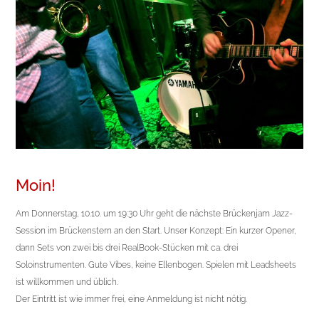
Moin!
Am Donnerstag, 10.10. um 19:30 Uhr geht die nächste Brückenjam Jazz-
Session im Brückenstern an den Start. Unser Konzept: Ein kurzer Opener,
dann Sets von zwei bis drei RealBook-Stücken mit ca. drei
Soloinstrumenten. Gute Vibes, keine Ellenbogen. Spielen mit Leadsheets
ist willkommen und üblich.
Der Eintritt ist wie immer frei, eine Anmeldung ist nicht nötig.