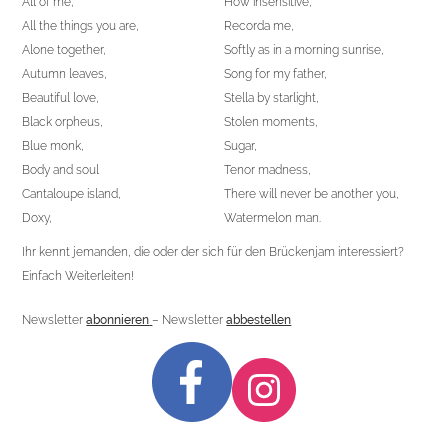
All of me,
How insensitive,
All the things you are,
Recorda me,
Alone together,
Softly as in a morning sunrise,
Autumn leaves,
Song for my father,
Beautiful love,
Stella by starlight,
Black orpheus,
Stolen moments,
Blue monk,
Sugar,
Body and soul
Tenor madness,
Cantaloupe island,
There will never be another you,
Doxy,
Watermelon man.
Ihr kennt jemanden, die oder der sich für den Brückenjam interessiert?
Einfach Weiterleiten!
Newsletter
abonnieren
– Newsletter
abbestellen