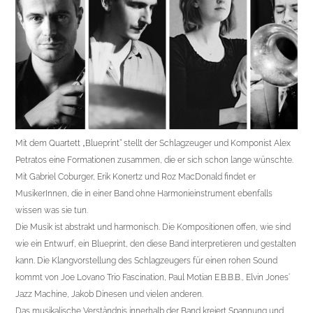
Mit dem Quartett „Blueprint“ stellt der Schlagzeuger und Komponist Alex
Petratos eine Formationen zusammen, die er sich schon lange wünschte.
Mit Gabriel Coburger, Erik Konertz und Roz MacDonald findet er
MusikerInnen, die in einer Band ohne Harmonieinstrument ebenfalls
wissen was sie tun.
Die Musik ist abstrakt und harmonisch. Die Kompositionen offen, wie sind
wie ein Entwurf, ein Blueprint, den diese Band interpretieren und gestalten
kann. Die Klangvorstellung des Schlagzeugers für einen rohen Sound
kommt von Joe Lovano Trio Fascination, Paul Motian E.B.B.B., Elvin Jones‘
Jazz Machine, Jakob Dinesen und vielen anderen.
Das musikalische Verständnis innerhalb der Band kreiert Spannung und