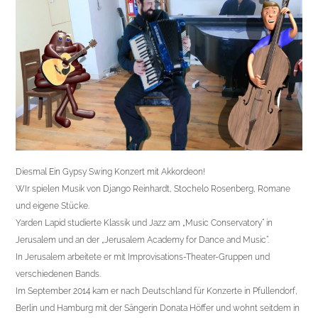
Diesmal Ein Gypsy Swing Konzert mit Akkordeon!
WIr spielen Musik von Django Reinhardt, Stochelo Rosenberg, Romane
und eigene Stücke.
Yarden Lapid studierte Klassik und Jazz am „Music Conservatory“ in
Jerusalem und an der „Jerusalem Academy for Dance and Music“.
In Jerusalem arbeitete er mit Improvisations-Theater-Gruppen und
verschiedenen Bands.
Im September 2014 kam er nach Deutschland für Konzerte in Pfullendorf,
Berlin und Hamburg mit der Sängerin Donata Höffer und wohnt seitdem in