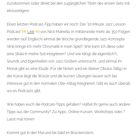
zuzukommen (oder direkt bei den zugänglichen Titeln des ersten Sets mit
einzusteigen).
Einen letzten Podcast-Tipp haben wir noch: Der “10 Minute Jazz Lesson
Podcast” (
Link
) von Nick Mainella. In mittlerweile mehr als 350 Folgen
werden (auf Englisch) einmal die Woche grundlegende Jazz-Konzepte
(Wie bringe ich mehr Chromatik in mein Spiel? Wie kann ich diese oder
jene Skala in meine Soli integrieren? Und wie klingt die eigentlich?),
Sounds und Eigenheiten von Jazz-Größen untersucht, und einmal im
Monat gibt es eine Etude. (Für die Noten wird ein kleiner Obulus fällig.) In
der Kürze liegt die Würze und die kurzen Übungen lassen sich bei
Interesse gut in den normalen Übe-Alltag integrieren. Gibt es auch überall,
wo es Podcasts gibt.
Wie haben euch die Podcast-Tipps gefallen? Hättet ihr gerne auch andere
Tipps aus der Community? Zu Apps, Online-Kursen, Workshops oder…?
Lasst mal hören!
Kommt gut in den Mai und bis bald im Brückenstern,