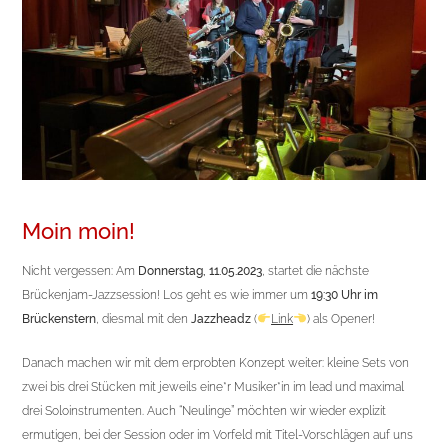
Moin moin!
Nicht vergessen: Am
Donnerstag, 11.05.2023
, startet die nächste
Brückenjam-Jazzsession! Los geht es wie immer um
19:30 Uhr im
Brückenstern
, diesmal mit den
Jazzheadz
(
Link
) als Opener!
Danach machen wir mit dem
erprobten Konzept weiter: kleine Sets von
zwei bis drei Stücken mit jeweils eine*r Musiker*in im lead und maximal
drei Soloinstrumenten. Auch “Neulinge” möchten wir wieder explizit
ermutigen, bei der Session oder im Vorfeld mit Titel-Vorschlägen auf uns