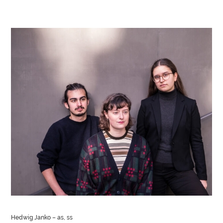
Hedwig
Janko
– as, ss