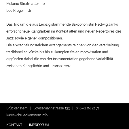
Melanie Streitmatter – b
Leo Kröger – dr
Das Trio um die aus Leipzig stammende Saxophonistin Hedwig
Janko
erforscht neue Klangfarben im Kontext alten und neuen Repertoires des
Jazz sowie eigener Kompositionen.
Die abwechslungsreichen Arrangements reichen von der Verarbeitung
traditioneller Stücke bis hin zu komplett freier Improvisation und
ergründen dabei die von der Instrumentation gegebene Variabilität
zwischen Klangdichte und -transparenz.
Brückenstern | Stresemannstrasse 133 |
040-32 84 72 71
|
kwesi@brueckenstern.info
KONTAKT
IMPRESSUM